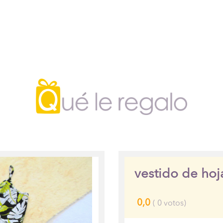
vestido de hoj
0,0
(
0
votos)