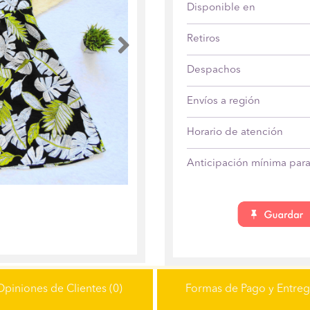
Disponible en
Retiros
Anterior
Despachos
Envíos a región
Horario de atención
Anticipación mínima para 
Opiniones de Clientes (0)
Formas de Pago y Entre