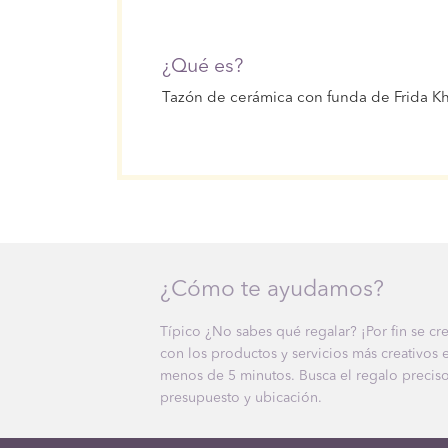
¿Qué es?
Tazón de cerámica con funda de Frida Kh
¿Cómo te ayudamos?
Típico ¿No sabes qué regalar? ¡Por fin se cr
con los productos y servicios más creativos
menos de 5 minutos. Busca el regalo preciso
presupuesto y ubicación.