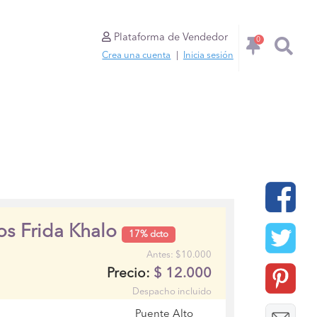
Plataforma de Vendedor
0
Crea una cuenta
|
Inicia sesión
os Frida Khalo
17% dcto
Antes: $10.000
$
12.000
Precio:
Despacho incluido
Puente Alto