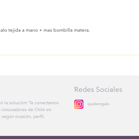
alo tejida a mano + mas bombilla matera.
Redes Sociales
eó la solución! Te conectamos
queleregalo
 e innovadores de Chile en
 según ocasión, perfil,