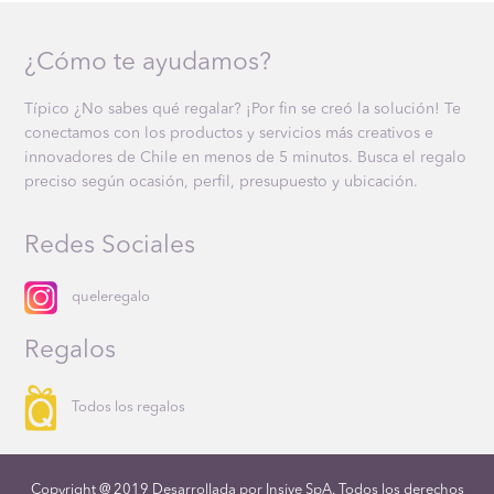
¿Cómo te ayudamos?
Típico ¿No sabes qué regalar? ¡Por fin se creó la solución! Te
conectamos con los productos y servicios más creativos e
innovadores de Chile en menos de 5 minutos. Busca el regalo
preciso según ocasión, perfil, presupuesto y ubicación.
Redes Sociales
queleregalo
Regalos
Todos los regalos
Copyright @ 2019 Desarrollada por Insive SpA. Todos los derechos